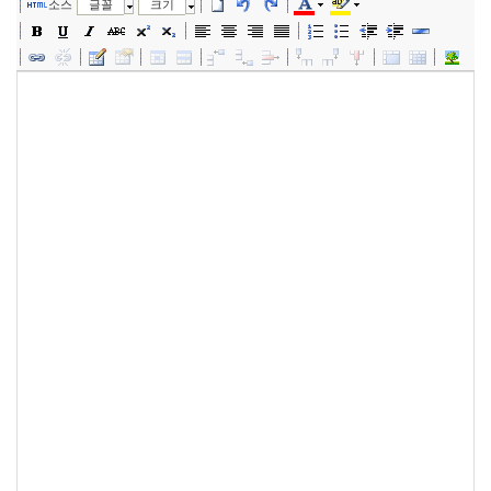
소스
글꼴
크기