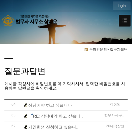
login
We have created a awesome theme
Far far away,behind the word mountains, far from the countries
온라인문의> 질문과답변
질문과답변
게시글 작성시에 비밀번호를 꼭 기억하셔서, 입력한 비밀번호를 사
용하여 답변글을 확인하세요.
64
직장인
상담예약 하고 싶습니다
63
법무사사무소 참다운
RE: 상담예약 하고 싶습니..
62
20대직장인
개인회생 신청하고 싶습니..