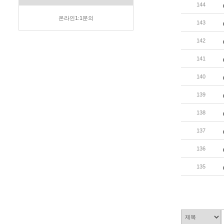
144
온라인1:1문의
143
142
141
140
139
138
137
136
135