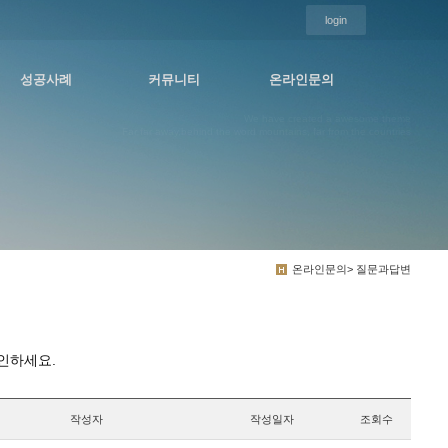
login
성공사례
커뮤니티
온라인문의
We have created a awesome theme
Far far away,behind the word mountains, far from the countries
온라인문의> 질문과답변
인하세요.
작성자
작성일자
조회수