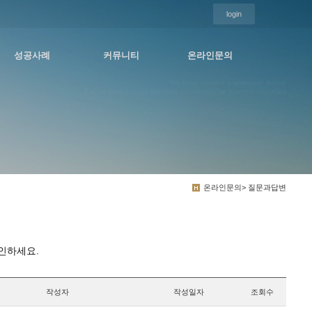
login
성공사례
커뮤니티
온라인문의
We have created a awesome theme
Far far away,behind the word mountains, far from the countries
온라인문의> 질문과답변
인하세요.
작성자
작성일자
조회수