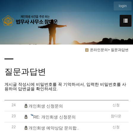
login
We have created a awesome theme
Far far away,behind the word mountains, far from the countries
온라인문의> 질문과답변
질문과답변
게시글 작성시에 비밀번호를 꼭 기억하셔서, 입력한 비밀번호를 사
용하여 답변글을 확인하세요.
24
신청
개인회생 신청문의
23
참다운
RE: 개인회생 신청문의
22
신청
개인회생 예약상담 문의합..